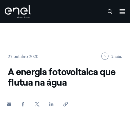
att
Skip to content
27 outubro 2020
2 min.
A energia fotovoltaica que
flutua na água