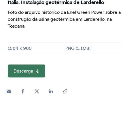
Itália: Instalação geotérmica de Larderello
Foto do arquivo histórico da Enel Green Power sobre a
construção da usina geotérmica em Larderello, na
Toscana.
Image size and file type
1584 x 960
PNG (1.1MB)
Descarga