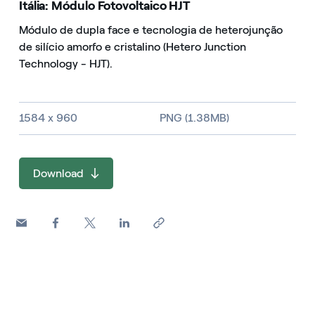
Itália: Módulo Fotovoltaico HJT
Módulo de dupla face e tecnologia de heterojunção
de silício amorfo e cristalino (Hetero Junction
Technology - HJT).
Image size and file type
1584 x 960
PNG (1.38MB)
Download