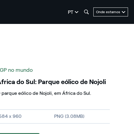
seleziona la lingua
PT
Onde estamos
GP no mundo
frica do Sul: Parque eólico de Nojoli
 parque eólico de
Nojoli, em África do Sul.
mage size and file type
584 x 960
PNG (3.08MB)