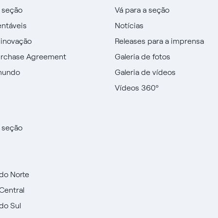
a seção
Vá para a seção
entáveis
Notícias
 inovação
Releases para a imprensa
urchase Agreement
Galeria de fotos
mundo
Galeria de vídeos
Vídeos 360º
a seção
do Norte
Central
do Sul