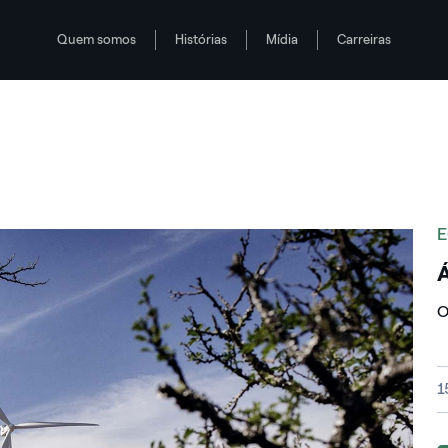
Quem somos
Histórias
Mídia
Carreiras
E
Á
O
I
1