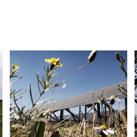
África do Sul: Usina solar de Upington
Á