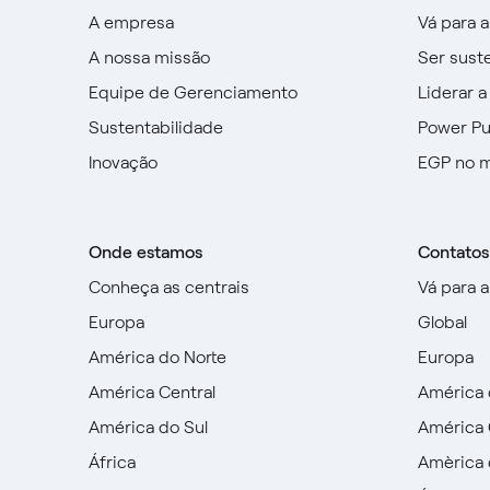
A empresa
Vá para 
A nossa missão
Ser sust
Equipe de Gerenciamento
Liderar a
Sustentabilidade
Power P
Inovação
EGP no 
Onde estamos
Contatos
Conheça as centrais
Vá para 
Europa
Global
América do Norte
Europa
América Central
América 
América do Sul
América 
África
Amèrica 