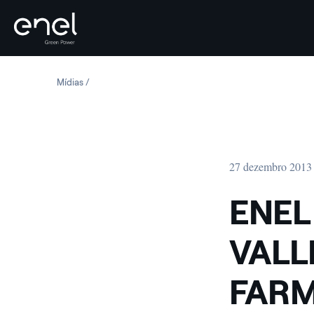
Skip to content
Mídias
ENEL GREEN POWER: NEW VALLE DE LOS VIENTOS WIND
27 dezembro 2013
ENEL
VALL
FARM