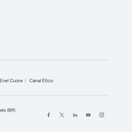
Enel Cuore
Canal Ético
és (BR)