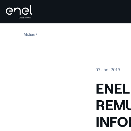
Skip to content
Mídias
ENEL GREEN POWER: REMUNERATION REPORT AND INF
07 abril 2015
ENEL
REMU
INFO