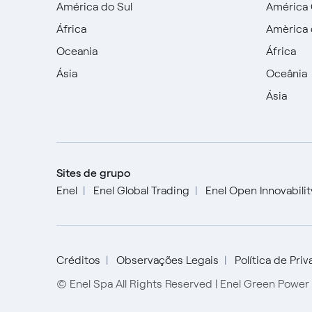
América do Sul
América 
África
Amèrica 
Oceania
África
Ásia
Oceânia
Ásia
Sites de grupo
Enel
Enel Global Trading
Enel Open Innovabili
Créditos
Observações Legais
Política de Pri
© Enel Spa All Rights Reserved | Enel Green Powe