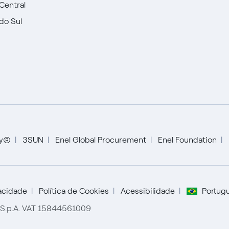
Central
do Sul
English
ty®
3SUN
Enel Global Procurement
Enel Foundation
Español
Portugués (BR)
vacidade
Política de Cookies
Acessibilidade
Portugu
r S.p.A. VAT 15844561009