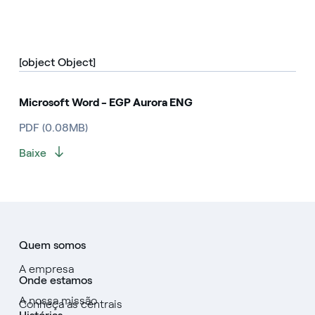
[object Object]
Microsoft Word - EGP Aurora ENG
PDF (0.08MB)
Baixe
Quem somos
A empresa
Onde estamos
A nossa missão
Conheça as centrais