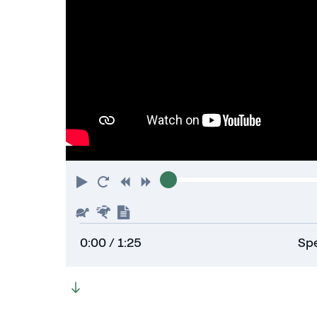
Play
Restart
Rewind
Forward
Slower
Faster
Show
transcript
0:00
/ 1:25
Spe