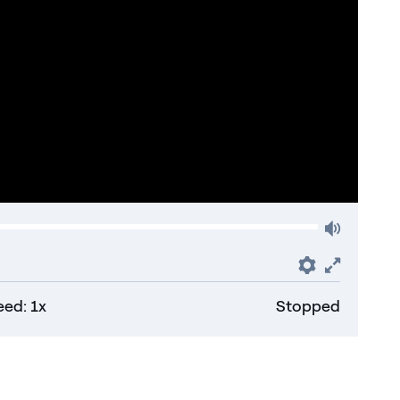
Volum
Preferenc
Fullsc
ed: 1x
Stopped