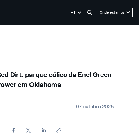
seleziona la lingua
PT
Onde estamos
ed Dirt: parque eólico da Enel Green
Power em Oklahoma
ideo size, duration and file type
07 outubro 2025