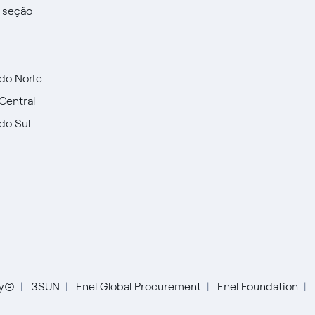
a seção
do Norte
Central
do Sul
Español
ty®
3SUN
Enel Global Procurement
Enel Foundation
Portugués (BR)