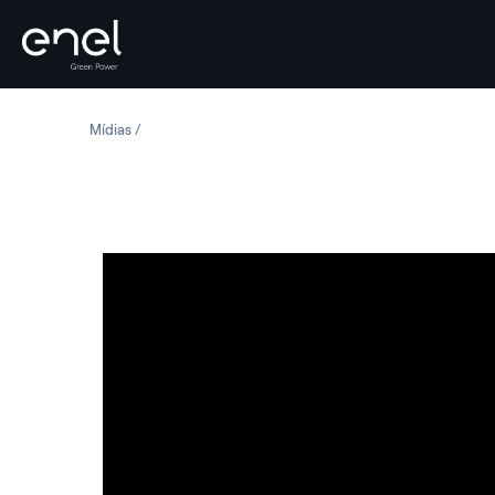
Skip to content
Mídias
Red Dirt: parque eólico da Enel Green Power em Oklah