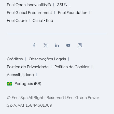
Enel Open Innovability®
3SUN
Enel Global Procurement
Enel Foundation
Enel Cuore
Canal Ético
Créditos
Observações Legais
Política de Privacidade
Política de Cookies
Acessibilidade
Portugués (BR)
Español
© Enel Spa All Rights Reserved | Enel Green Power
S.p.A. VAT 15844561009
Portugués (BR)