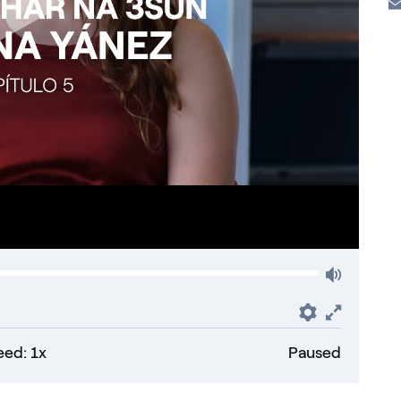
Volum
Preferenc
Fullsc
ed: 1x
Paused