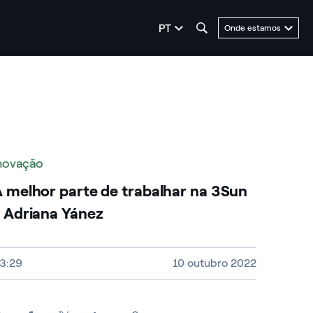
seleziona la lingua
PT
Onde estamos
novação
 melhor parte de trabalhar na 3Sun
 Adriana Yánez
ideo size, duration and file type
3:29
10 outubro 2022