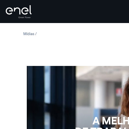
Skip to content
Mídias
A melhor parte de trabalhar na 3Sun - Adriana Yánez