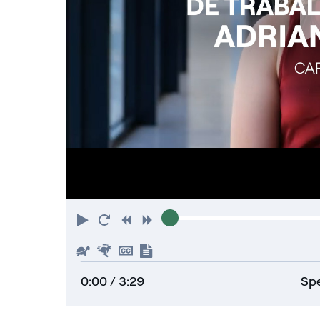
Play
Restart
Rewind
Forward
Slower
Faster
Hide
Show
captions
transcript
0:00
/ 3:29
Spe