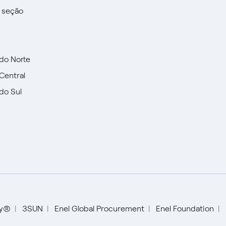
a seção
do Norte
Central
do Sul
English
Español
ty®
3SUN
Enel Global Procurement
Enel Foundation
Italiano