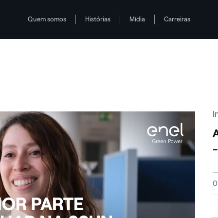
Quem somos
Histórias
Mídia
Carreiras
I
A
-
V
0