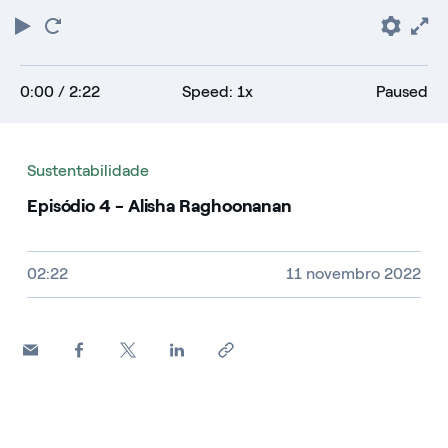
Play
Restart
Pref
F
0:00
/ 2:22
Speed: 1x
Paused
Sustentabilidade
Episódio 4 - Alisha Raghoonanan
Video size, duration and file type
02:22
11 novembro 2022