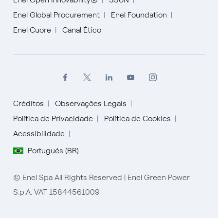
Enel Global Procurement
Enel Foundation
Enel Cuore
Canal Ético
Créditos
Observações Legais
Política de Privacidade
Política de Cookies
Acessibilidade
English
Portugués (BR)
Español
© Enel Spa All Rights Reserved | Enel Green Power
Italiano
S.p.A. VAT 15844561009
Portugués (BR)