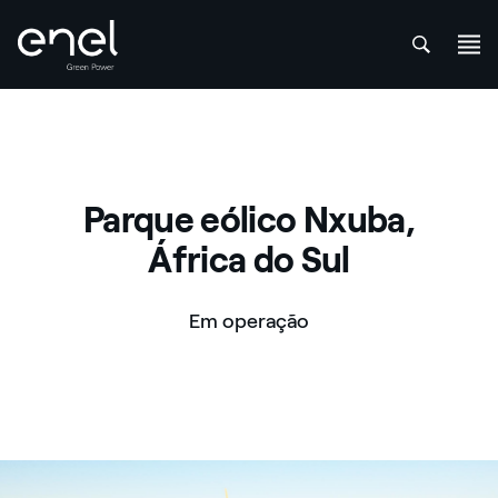
att
Skip to content
Parque eólico Nxuba,
África do Sul
Em operação
Parque eólico Nxuba, África do Sul