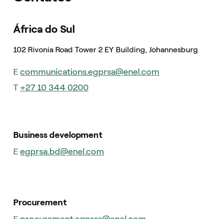
África do Sul
102 Rivonia Road Tower 2 EY Building, Johannesburg
E
communications.egprsa@enel.com
T
+27 10 344 0200
Business development
E
egprsa.bd@enel.com
Procurement
E
procurement.egprsa@enel.com