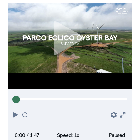
Play
Restart
Prefere
Full
0:00
/ 1:47
Speed: 1x
Paused