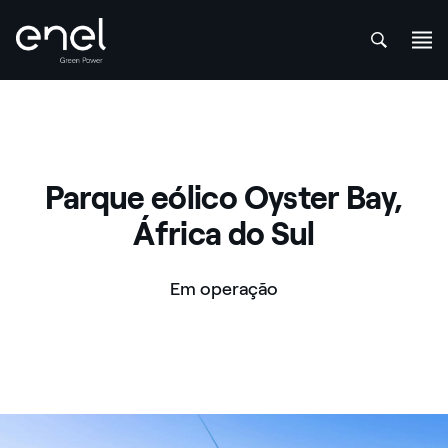
att
Skip to content
Parque eólico Oyster Bay,
África do Sul
Em operação
Parque Eólico Oyster Bay