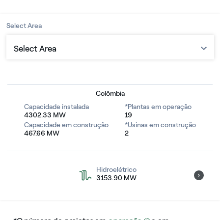
Select Area
Select Area
Betania
Charquito
Colômbia
Capacidade instalada
*Plantas em operação
Darío Valencia
4302.33 MW
19
Capacidade em construção
*Usinas em construção
467.66 MW
2
El Paso
El Paso Extension
Hidroelétrico
3153.90 MW
El Quimbo
Fundacion