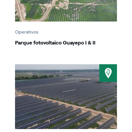
Tequendama
Termozipa
Windpeshi
Operativos
Parque fotovoltaico Guayepo I & II