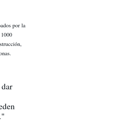
pados por la
e 1000
strucción,
onas.
 dar
ueden
."