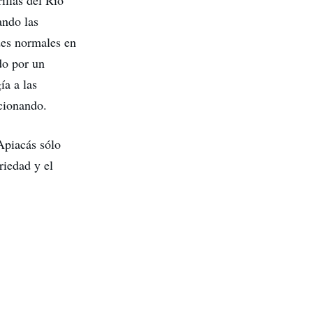
illas del Rio
ando las
ades normales en
do por un
ía a las
ncionando.
Apiacás sólo
riedad y el