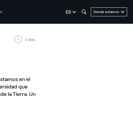
seleziona la lingua
ES
as
Dónde estamos
4 min.
Estamos en el
versidad que
de la Tierra. Un