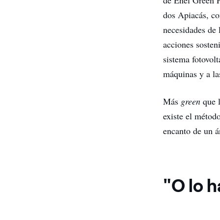
de Enel Green P
dos Apiacás, co
necesidades de l
acciones sosteni
sistema fotovolt
máquinas y a la
Más
green
que l
existe el métod
encanto de un á
"O lo h