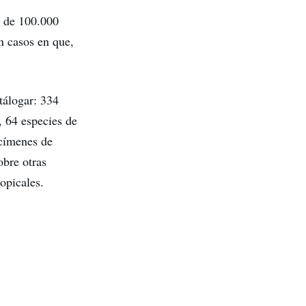
s de 100.000
n casos en que,
atálogar: 334
, 64 especies de
ecímenes de
obre otras
opicales.