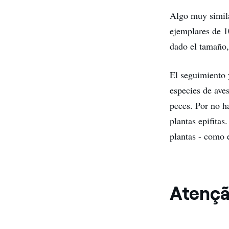
Algo muy simila
ejemplares de 1
dado el tamaño, 
El seguimiento y
especies de aves
peces. Por no h
plantas epifita
plantas - como e
Atençã