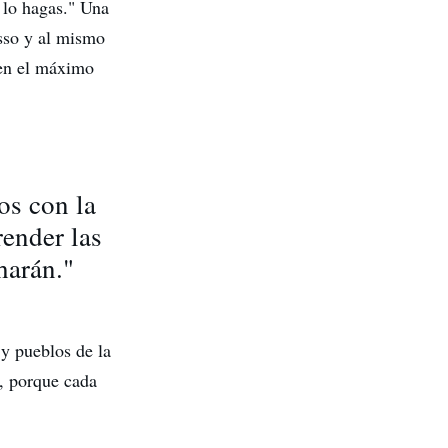
 lo hagas." Una
osso y al mismo
gen el máximo
os con la
render las
harán."
 y pueblos de la
a, porque cada