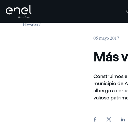
Historias
Más verde que Amazonas
Saltar al contenido
05 mayo 2017
Más 
Construimos el
municipio de A
alberga a cerca
valioso patrim