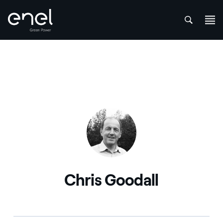
att
Saltar al contenido
Chris Goodall