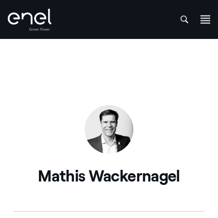
att
Saltar al contenido
Mathis Wackernagel