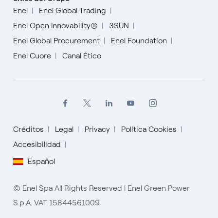
Enel
Enel Global Trading
Enel Open Innovability®
3SUN
Enel Global Procurement
Enel Foundation
Enel Cuore
Canal Ético
Créditos
Legal
Privacy
Política Cookies
Accesibilidad
English
Español
Español
© Enel Spa All Rights Reserved | Enel Green Power
Italiano
S.p.A. VAT 15844561009
Portugués (BR)