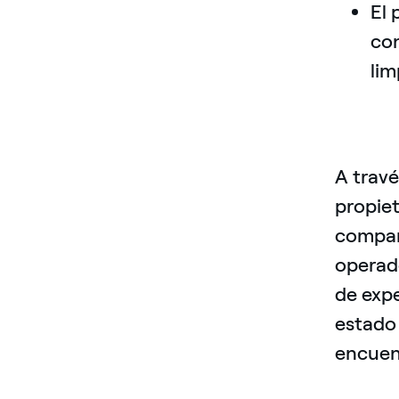
El 
con
lim
A travé
propiet
compar
operad
de expe
estado
encuen