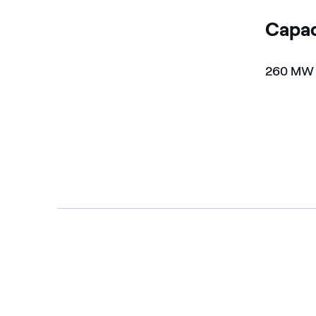
Capa
260 M