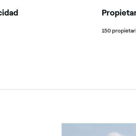
cidad
Propietar
W
150 propietar