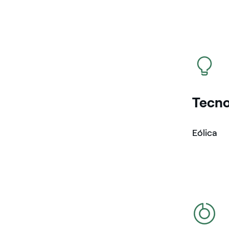
icono
Tecno
Eólica
icono