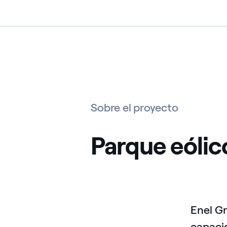
Sobre el proyecto
Parque eóli
Enel G
capaci