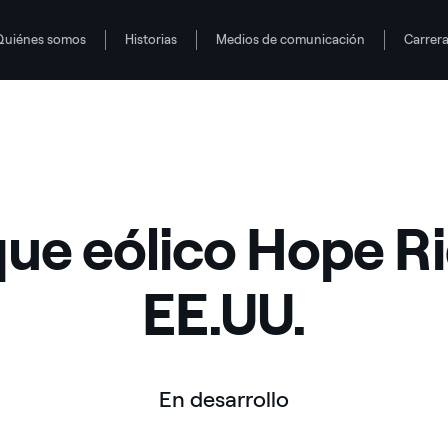
Quiénes somos
Historias
Medios de comunicación
Carrer
ue eólico Hope R
EE.UU.
En desarrollo