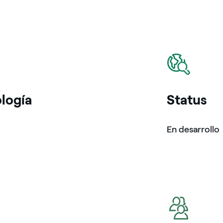
icono
logía
Status
En desarrollo
icono