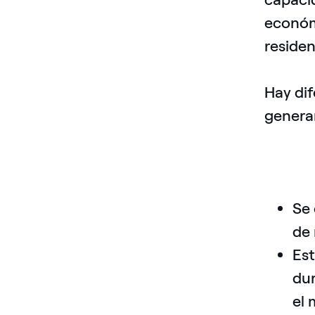
económi
reside
Hay dif
genera
Se 
de 
Est
dur
el 