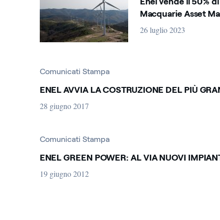
Enel vende il 50% di
To
Macquarie Asset M
Corporate
Apr
26 luglio 2023
Creazione di valore 
Jul
Droni
Oct
Comunicati Stampa
Reset
Applicare
EGP nel mondo
ENEL AVVIA LA COSTRUZIONE DEL PIÙ GRA
28 giugno 2017
Economia circolare
Eventi
Comunicati Stampa
ENEL GREEN POWER: AL VIA NUOVI IMPIANT
Financial
19 giugno 2012
Inaugurazione
Innovazione