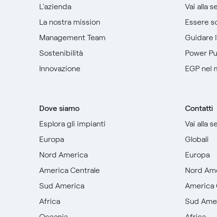
L'azienda
Vai alla 
La nostra mission
Essere so
Management Team
Guidare 
Sostenibilità
Power P
Innovazione
EGP nel
Dove siamo
Contatti
Esplora gli impianti
Vai alla 
Europa
Globali
Nord America
Europa
America Centrale
Nord Am
Sud America
America 
Africa
Sud Ame
Oceania
Africa