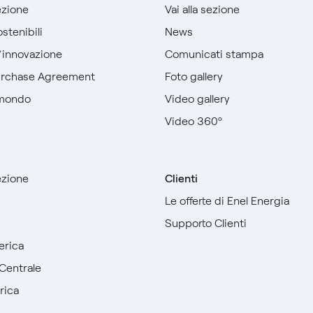
sezione
Vai alla sezione
Perù
stenibili
News
Romania
l’innovazione
Comunicati stampa
urchase Agreement
Foto gallery
Russia
 mondo
Video gallery
Singapore
Video 360º
Spagna
sezione
Clienti
Stati Uniti
Le offerte di Enel Energia
Sudafrica
Supporto Clienti
erica
Turchia
Centrale
Zambia
rica