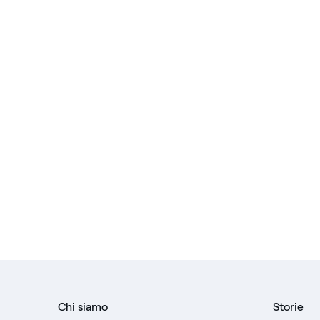
PPA
Price sensitive
Reports
Sicurezza
Sostenibilità
Chi siamo
Storie