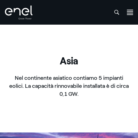
att
Salta al contenuto
Asia
Nel continente asiatico contiamo 5 impianti
eolici. La capacità rinnovabile installata è di circa
0,1 GW.
Parco eolico tramonto