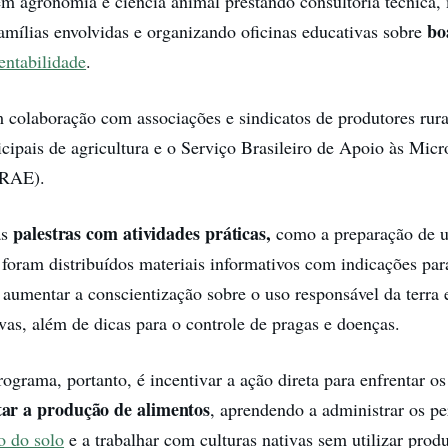
em agronomia e ciência animal prestando consultoria técnica,
bo
famílias envolvidas e organizando oficinas educativas sobre
entabilidade
.
colaboração com associações e sindicatos de produtores rurai
icipais de agricultura e o Serviço Brasileiro de Apoio às Mic
BRAE).
palestras com atividades práticas,
as
como a preparação de 
oram distribuídos materiais informativos com indicações par
aumentar a conscientização sobre o uso responsável da terra 
ivas, além de dicas para o controle de pragas e doenças.
rograma, portanto, é incentivar a ação direta para enfrentar o
ar a produção de alimentos
, aprendendo a administrar os pe
o do solo
e a trabalhar com culturas nativas sem utilizar prod