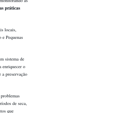
 monitorando as
as práticas
s locais,
ro e Pequenas
um sistema de
a enriquecer o
e a preservação
s problemas
ríodos de seca,
utos que