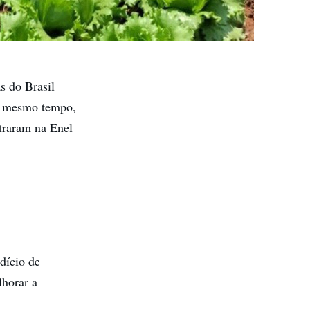
s do Brasil
ao mesmo tempo,
traram na Enel
dício de
lhorar a
.