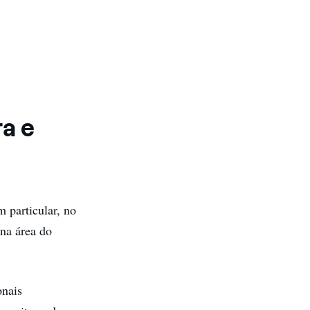
a e
m particular, no
 na área do
onais