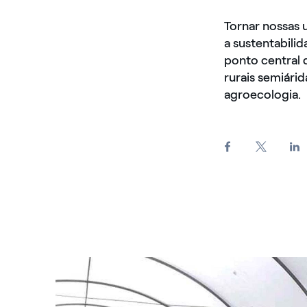
Tornar nossas 
a sustentabili
ponto central 
rurais semiárid
agroecologia.
Agroecologia projeto sustentavel Brasil