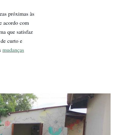
reas próximas às
de acordo com
ma que satisfaz
de curto e
às
mudanças