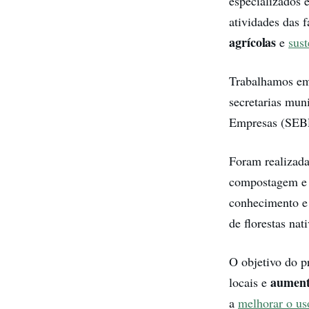
especializados 
atividades das 
agrícolas
e
sust
Trabalhamos em 
secretarias mun
Empresas (SE
Foram realizad
compostagem e f
conhecimento e 
de florestas nat
O objetivo do p
aument
locais e
a
melhorar o us