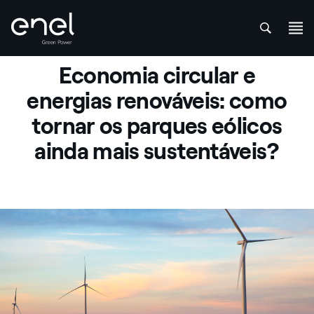
att
Skip to content
Economia circular e
energias renováveis: como
tornar os parques eólicos
ainda mais sustentáveis?
Turbina de vento