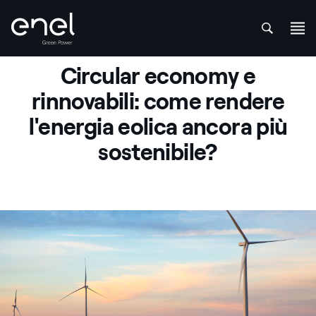
att
Salta al contenuto
Circular economy e
rinnovabili: come rendere
l'energia eolica ancora più
sostenibile?
Pale eoliche