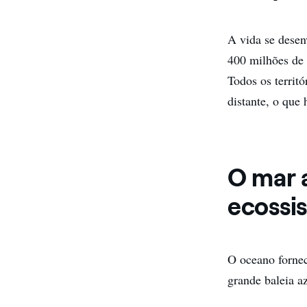
A vida se desen
400 milhões de 
Todos os territ
distante, o que 
O mar 
ecossis
O oceano fornec
grande baleia az