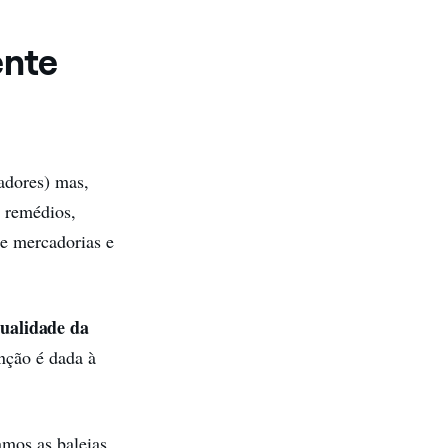
ente
adores) mas,
, remédios,
de mercadorias e
ualidade da
nção é dada à
mos as baleias