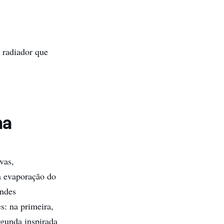
 radiador que
ma
vas,
da evaporação do
andes
s: na primeira,
egunda inspirada