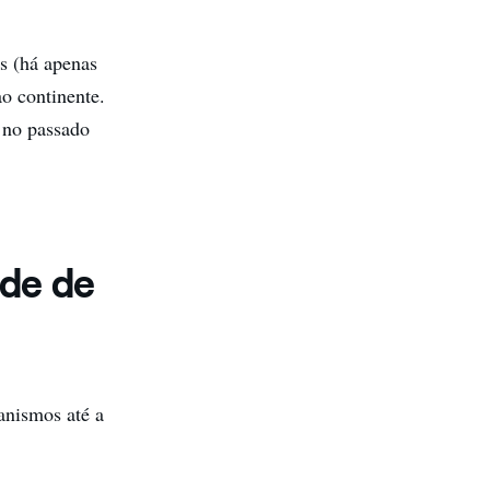
s (há apenas
ao continente.
 no passado
ade de
anismos até a