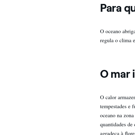
Para q
O oceano abriga
regula o clima e
O mar 
O calor armaze
tempestades e f
oceano na zona 
quantidades de 
agradeça à flor