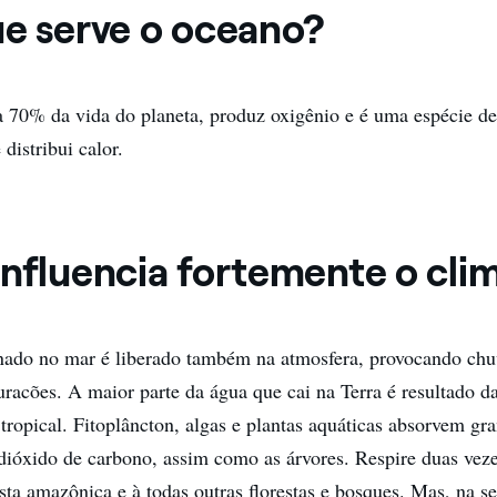
ue serve o oceano?
 70% da vida do planeta, produz oxigênio e é uma espécie de
 distribui calor.
influencia fortemente o cli
nado no mar é liberado também na atmosfera, provocando chu
uracões. A maior parte da água que cai na Terra é resultado 
tropical. Fitoplâncton, algas e plantas aquáticas absorvem gr
dióxido de carbono, assim como as árvores. Respire duas veze
esta amazônica e à todas outras florestas e bosques. Mas, na s