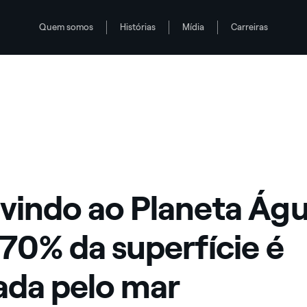
Quem somos
Histórias
Mídia
Carreiras
 é formada pelo mar
e 70% da superfície é formada pelo mar
indo ao Planeta Águ
70% da superfície é
da pelo mar