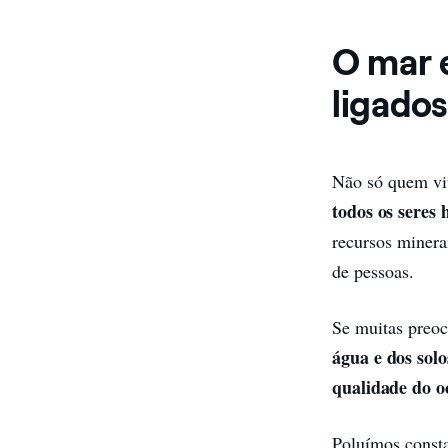
O mar 
ligados
Não só quem vi
todos os seres
recursos minera
de pessoas.
Se muitas preoc
água
e dos solo
qualidade do o
Poluímos consta