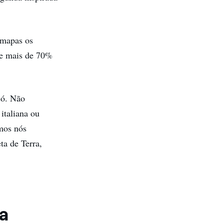
 mapas os
re mais de 70%
só. Não
italiana ou
mos nós
ta de Terra,
da