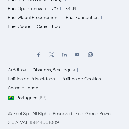
Enel Open Innovability®
3SUN
Enel Global Procurement
Enel Foundation
Enel Cuore
Canal Ético
Créditos
Observações Legais
Política de Privacidade
Política de Cookies
Acessibilidade
English
Portugués (BR)
Español
© Enel Spa All Rights Reserved | Enel Green Power
Italiano
S.p.A. VAT 15844561009
Portugués (BR)