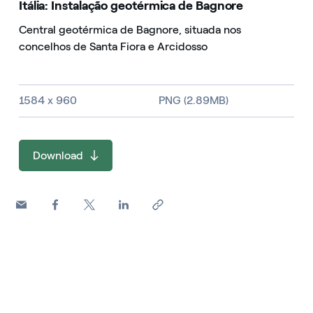
Itália: Instalação geotérmica de Bagnore
Central geotérmica de Bagnore, situada nos
concelhos de Santa Fiora e Arcidosso
Image size and file type
1584 x 960
PNG (2.89MB)
Download