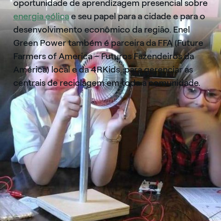
oportunidade de aprendizagem presencial sobre
energia eólica
e seu papel para a cidade e para o
desenvolvimento econômico da região. Enel
Green Power também é parceira da FFA (Future
Farmers of America – Futuros Fazendeiros da
América) local e da 4RKids, para gerenciar as
centrais de reciclagem em toda a comunidade.