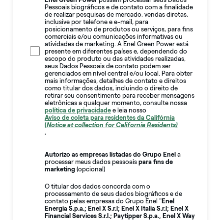
Pessoais biográficos e de contato com a finalidade
de realizar pesquisas de mercado, vendas diretas,
inclusive por telefone e e-mail, para
posicionamento de produtos ou serviços, para fins
comerciais e/ou comunicações informativas ou
atividades de marketing. A Enel Green Power está
presente em diferentes países e, dependendo do
escopo do produto ou das atividades realizadas,
seus Dados Pessoais de contato podem ser
gerenciados em nível central e/ou local. Para obter
mais informações, detalhes de contato e direitos
como titular dos dados, incluindo o direito de
retirar seu consentimento para receber mensagens
eletrônicas a qualquer momento, consulte nossa
política de privacidade
e leia nosso
Aviso de coleta para residentes da Califórnia
(
Notice at collection for California Residents)
.
Autorizo as empresas listadas do Grupo Enel
a
processar meus dados pessoais
para fins de
marketing
(opcional)
O titular dos dados concorda com o
processamento de seus dados biográficos e de
contato pelas empresas do Grupo Enel "
Enel
Energia S.p.a.; Enel X S.r.l; Enel X Italia S.r.l; Enel X
Financial Services S.r.l.; Paytipper S.p.a., Enel X Way