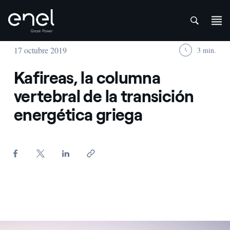
att
Saltar al contenido
17 octubre 2019
3 min.
Kafireas, la columna
vertebral de la transición
energética griega
Pale oeliche al tramonto