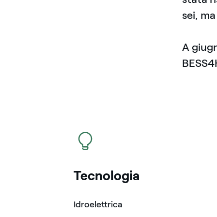
sei, ma
A giugn
BESS4
icona
Tecnologia
Idroelettrica