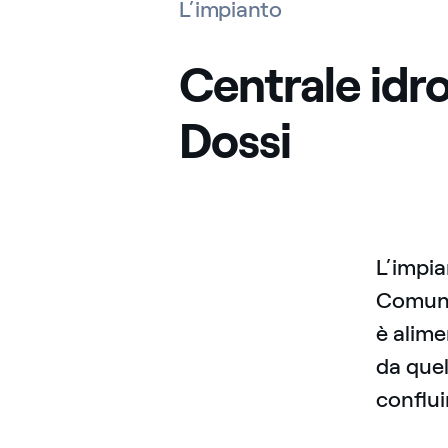
L’impianto
Centrale idro
Dossi
L’impia
Comune 
è alime
da quel
conflui