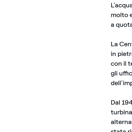
L’acqua
molto e
a quota
La Cent
in piet
con il 
gli uff
dell’im
Dal 19
turbina
alterna
stata r