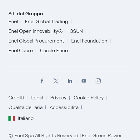
Siti del Gruppo
Enel
Enel Global Trading
Enel Open Innovability®
3SUN
Enel Global Procurement
Enel Foundation
Enel Cuore
Canale Etico
Crediti
Legal
Privacy
Cookie Policy
Qualità dell'aria
Accessibilità
English
Italiano
Español
© Enel Spa All Rights Reserved | Enel Green Power
Italiano