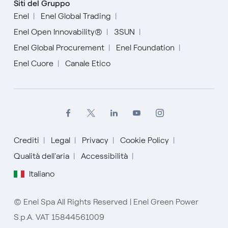
Siti del Gruppo
Enel
Enel Global Trading
Enel Open Innovability®
3SUN
Enel Global Procurement
Enel Foundation
Enel Cuore
Canale Etico
Crediti
Legal
Privacy
Cookie Policy
Qualità dell'aria
Accessibilità
English
Italiano
Español
© Enel Spa All Rights Reserved | Enel Green Power
Italiano
S.p.A. VAT 15844561009
Portugués (BR)