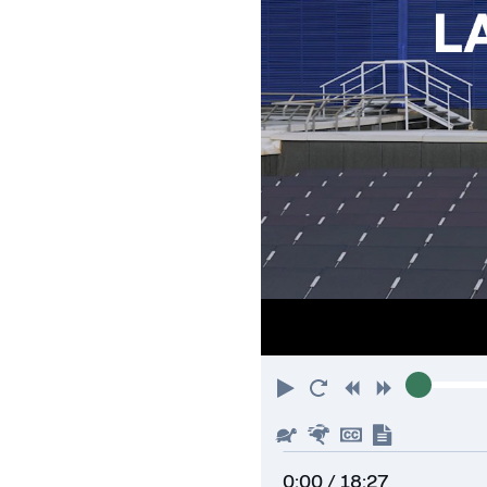
Riproduci
Torna
Indietro
Avanti
all'inizio
Piu'
Piu'
Nascondi
Mostra
lento
veloce
sottotitoli
trascrizi
0:00
/ 18:27