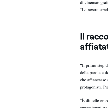
di cinematografi
“La nostra strad
Il racc
affiata
“Il primo step d
delle parole e d
che affiancasse 
protagonisti. Pi
“È difficile ent
appassionati tra