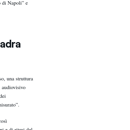
o di Napoli” e
uadra
o, una struttura
n audiovisivo
dei
misurato”.
così
pi e di ritmi del