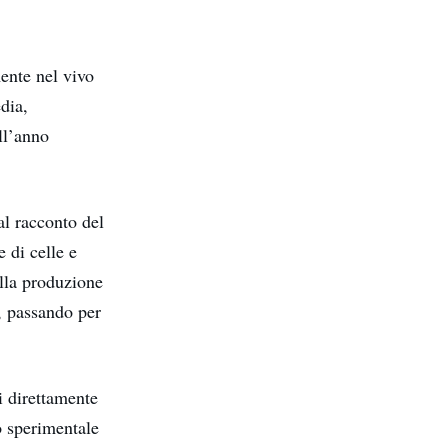
mente nel vivo
edia,
ll’anno
al racconto del
 di celle e
ella produzione
a, passando per
i direttamente
o sperimentale