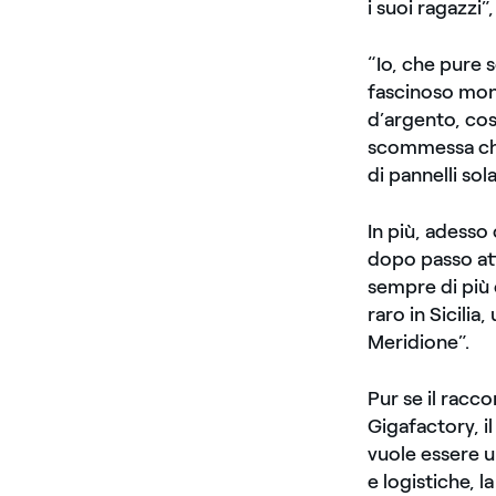
i suoi ragazzi”
“Io, che pure 
fascinoso mond
d’argento, così
scommessa che
di pannelli sola
In più, adesso
dopo passo att
sempre di più 
raro in Sicili
Meridione”.
Pur se il racco
Gigafactory, i
vuole essere u
e logistiche, l