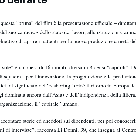
questa “prima” del film è la presentazione ufficiale – diretta
del suo cantiere - dello stato dei lavori, alle istituzioni e ai m
iettivo di aprire i battenti per la nuova produzione a metà de
 sole” è un’opera di 16 minuti, divisa in 8 densi “capitoli”. D
i squadra - per l’innovazione, la progettazione e la produzione
ici, al significato del “reshoring” (cioè il ritorno in Europa d
gi dominata ancora dall’Asia) e dell’indipendenza della filier
riorganizzazione, il “capitale” umano.
accontare storie ed aneddoti sui dipendenti, per poi conoscerl
ni di interviste”, racconta Li Donni, 39, che insegna al Centr