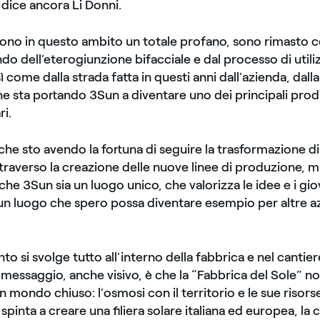
, dice ancora Li Donni.
sono in questo ambito un totale profano, sono rimasto c
o dell’eterogiunzione bifacciale e dal processo di utili
 come dalla strada fatta in questi anni dall’azienda, dalla
 sta portando 3Sun a diventare uno dei principali prod
ri.
 che sto avendo la fortuna di seguire la trasformazione 
raverso la creazione delle nuove linee di produzione, 
che 3Sun sia un luogo unico, che valorizza le idee e i gio
a, un luogo che spero possa diventare esempio per altre a
nto si svolge tutto all’interno della fabbrica e nel cantier
l messaggio, anche visivo, è che la “Fabbrica del Sole” no
n mondo chiuso: l’osmosi con il territorio e le sue risors
a spinta a creare una filiera solare italiana ed europea, la 