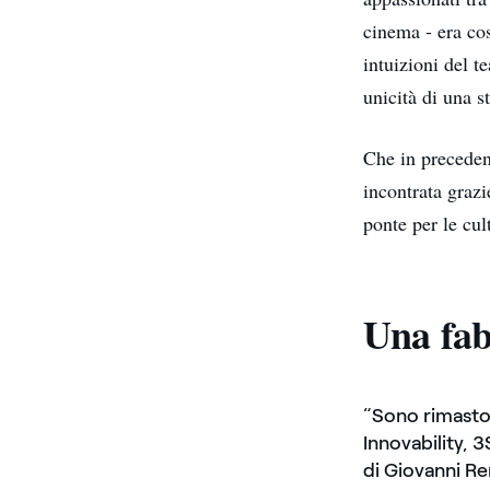
cinema - era cos
intuizioni del t
unicità di una s
Che in preceden
incontrata graz
ponte per le cu
Una fab
“Sono rimasto 
Innovability, 
di Giovanni
Re