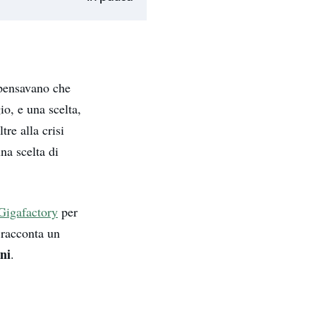
 pensavano che
io, e una scelta,
tre alla crisi
na scelta di
Gigafactory
per
 racconta un
ni
.