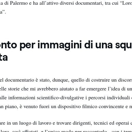
a di Palermo e ha all’attivo diversi documentari, tra cui “Lor
a”.
onto per immagini di una sq
ta
el documentario è stato, dunque, quello di costruire un discors
elle storie che mi avrebbero aiutato a far emergere l’idea di u
alle informazioni scientifico-divulgative i percorsi individuali 
an piano, è venuto fuori un dispositivo filmico convincente e 
rare in un luogo di lavoro e trovare dirigenti, tecnici ed operai 
 loro, così affiatati, e l’unico modo per raccontarlo - con i tem