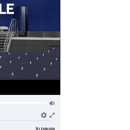
Volume
Preferenze
Fullscreen
In pausa