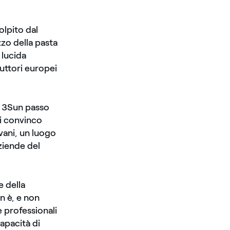
olpito dal
zzo della pasta
 lucida
uttori europei
di 3Sun passo
mi convinco
vani, un luogo
ziende del
e della
n è, e non
e professionali
capacità di