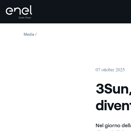
Salta al contenuto
Media
3Sun, la “fabbrica del sole” diventa un film
07 ottobre 2025
3Sun,
diven
Nel giorno dell