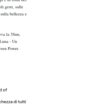
li gesti, sulle
 sulla bellezza e
eva la 3Sun,
eLuna - Un
reen Power.
d of
hezza di tutti