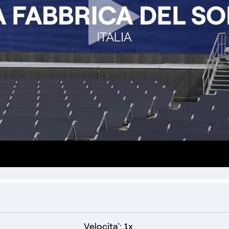
one
Velocita': 1x