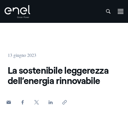
att
Salta al contenuto
13 giugno 2023
La sostenibile leggerezza
dell’energia rinnovabile