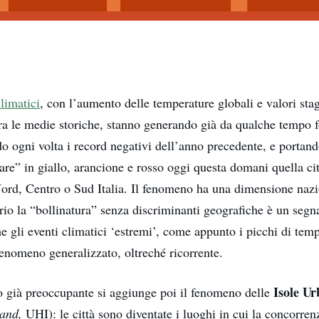
limatici
, con l’aumento delle temperature globali e valori stag
ra le medie storiche, stanno generando già da qualche tempo f
o ogni volta i record negativi dell’anno precedente, e portand
are” in giallo, arancione e rosso oggi questa domani quella ci
 Nord, Centro o Sud Italia. Il fenomeno ha una dimensione nazi
rio la “bollinatura” senza discriminanti geografiche è un segn
 gli eventi climatici ‘estremi’, come appunto i picchi di temp
enomeno generalizzato, oltreché ricorrente.
Isole Ur
 già preoccupante si aggiunge poi il fenomeno delle
land,
UHI): le città sono diventate i luoghi in cui la concorrenz