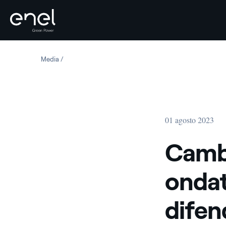
Salta al contenuto
Media
Cambiamento climatico e ondate di calore, come difende
01 agosto 2023
Cambi
ondat
difen