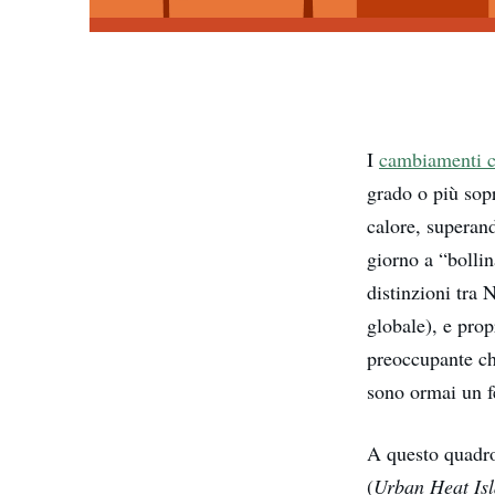
I
cambiamenti c
grado o più sop
calore, superand
giorno a “bollin
distinzioni tra
globale), e prop
preoccupante che
sono ormai un f
A questo quadro
(
Urban Heat Is