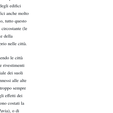
egli edifici
ifici anche molto
lo, tutto questo
io circostante (le
te della
io nelle città.
endo le città
e rivestimenti
ale dei suoli
nnessi alle alte
urtroppo sempre
i effetti dei
sono costati la
avia), o di