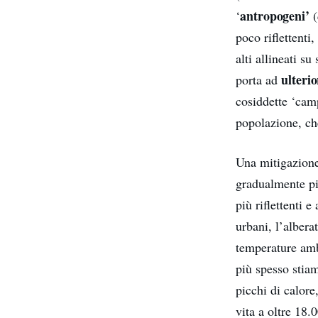
antropogeni’
‘
(
poco riflettenti
alti allineati s
ulteri
porta ad
cosiddette ‘camp
popolazione, che
Una mitigazione
gradualmente più
più riflettenti 
urbani, l’albera
temperature amb
più spesso stiam
picchi di calore,
vita a oltre 18.