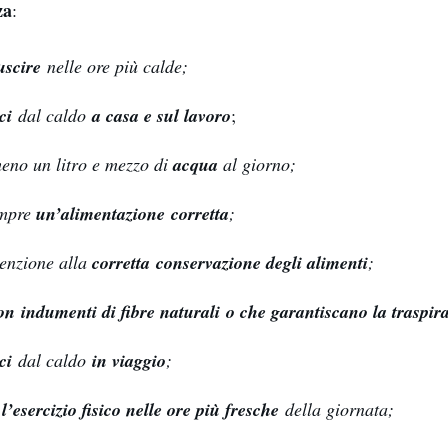
za
:
uscire
nelle ore più calde;
oci
dal caldo
a casa e sul lavoro
;
eno un litro e mezzo di
acqua
al giorno;
empre
un’alimentazione corretta
;
enzione alla
corretta conservazione degli alimenti
;
on indumenti di fibre naturali o che garantiscano la traspir
ci
dal caldo
in viaggio
;
’esercizio fisico nelle ore più fresche
della giornata;