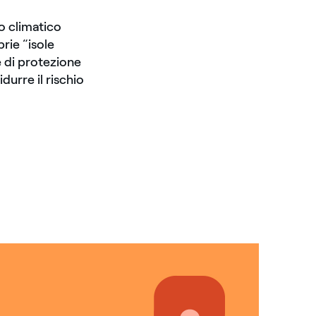
o climatico
rie “isole
e di protezione
durre il rischio