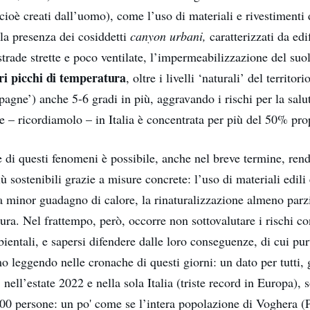
cioè creati dall’uomo), come l’uso di materiali e rivestimenti d
, la presenza dei cosiddetti
canyon urbani,
caratterizzati da ed
u strade strette e poco ventilate, l’impermeabilizzazione del suo
ori picchi di temperatura
, oltre i livelli ‘naturali’ del territor
agne’) anche 5-6 gradi in più, aggravando i rischi per la salu
 – ricordiamolo – in Italia è concentrata per più del 50% propr
 di questi fenomeni è possibile, anche nel breve termine, rend
 sostenibili grazie a misure concrete: l’uso di materiali edili 
e a minor guadagno di calore, la rinaturalizzazione almeno parzi
tura. Nel frattempo, però, occorre non sottovalutare i rischi co
ientali, e sapersi difendere dalle loro conseguenze, di cui p
o leggendo nelle cronache di questi giorni: un dato per tutti, gl
 nell’estate 2022 e nella sola Italia (triste record in Europa), 
000 persone: un po' come se l’intera popolazione di Voghera (P