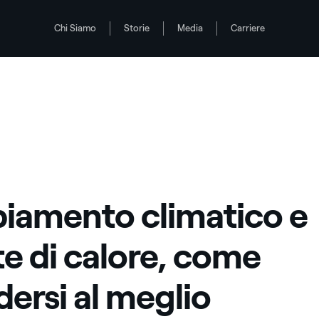
Chi Siamo
Storie
Media
Carriere
rsi al meglio
amento climatico e
e di calore, come
dersi al meglio