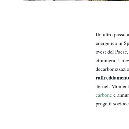
Un altro passo a
energetica in S
ovest del Paese,
ciminiera. Un e
decarbonizzazio
raffreddament
Teruel. Momenti
carbone
e annunc
progetti socioe