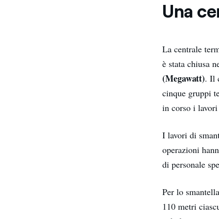
Una cen
La centrale ter
è stata chiusa n
(Megawatt)
. Il
cinque gruppi t
in corso i lavori 
I lavori di sman
operazioni hann
di personale spe
Per lo smantella
110 metri ciascu