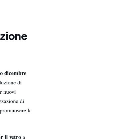
izione
ro dicembre
duzione di
er nuovi
zzazione di
 promuovere la
r il vetro
a