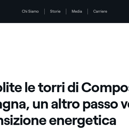
Chi Siamo
Storie
Media
Carriere
o verso la transizione energetica
ite le torri di Compos
agna, un altro passo 
ansizione energetica