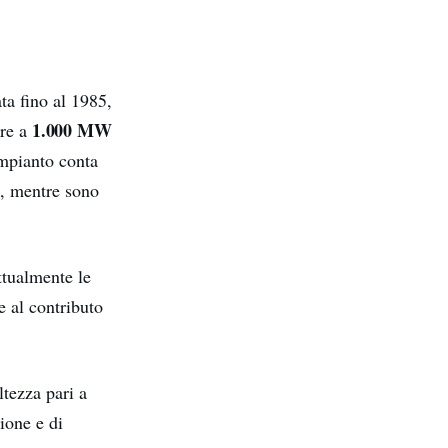
ta fino al 1985,
1.000 MW
ore a
impianto conta
e, mentre sono
ttualmente le
 al contributo
ltezza pari a
zione e di