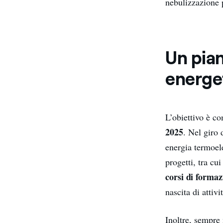
nebulizzazione p
Un pian
energe
L’obiettivo è c
2025
. Nel giro 
energia termoele
progetti, tra cu
corsi di formaz
nascita di attiv
Inoltre, sempre 