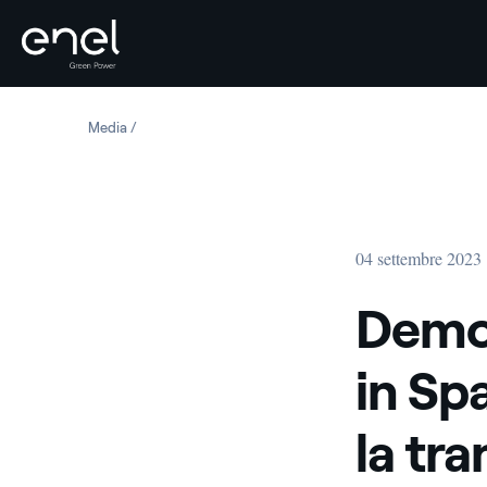
Salta al contenuto
Media
Demolite le torri di Compostilla in Spagna, un altro pass
04 settembre 2023
Demol
in Sp
la tr