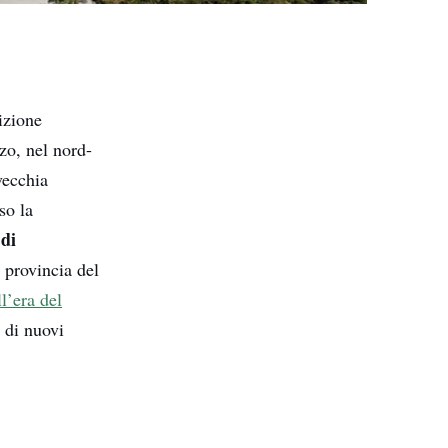
izione
rzo, nel nord-
vecchia
so la
 di
a provincia del
ll’era del
e di nuovi