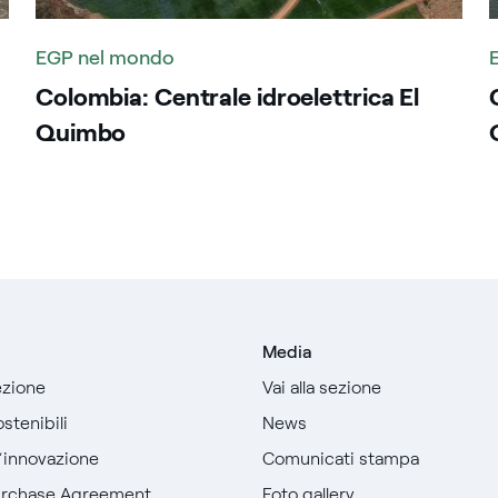
EGP nel mondo
Colombia: Centrale idroelettrica El
Quimbo
Media
sezione
Vai alla sezione
stenibili
News
l’innovazione
Comunicati stampa
urchase Agreement
Foto gallery