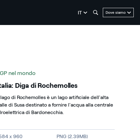
seleziona la lingua
IT
Dove siamo
GP nel mondo
talia: Diga di Rochemolles
l lago di Rochemolles è un lago artificiale dell'alta
alle di Susa destinato a fornire l'acqua alla centrale
droelettrica di Bardonecchia.
imensioni dell'immagine e tipo di file
584 x 960
PNG (2.39MB)