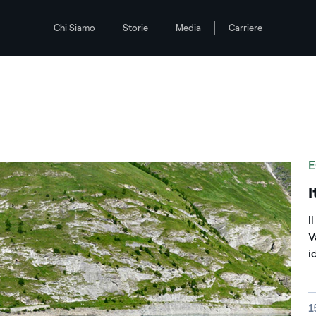
Chi Siamo
Storie
Media
Carriere
E
I
I
V
i
D
1