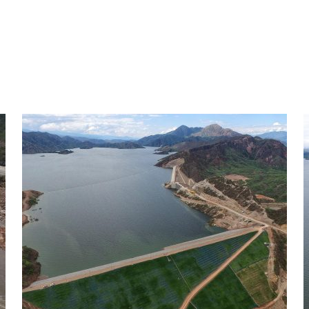
Colombia: Centrale idroelettrica El Quimbo
C