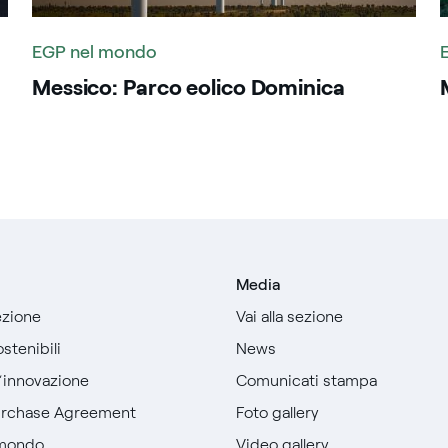
EGP nel mondo
Messico: Parco eolico Dominica
Media
sezione
Vai alla sezione
stenibili
News
l’innovazione
Comunicati stampa
urchase Agreement
Foto gallery
 mondo
Video gallery