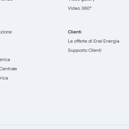
Video 360º
sezione
Clienti
Le offerte di Enel Energia
Supporto Clienti
erica
Centrale
rica
English