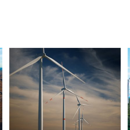
Messico: Parco eolico Dominica
M