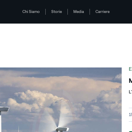
Chi Siamo
Storie
Media
Carriere
E
M
L
D
1