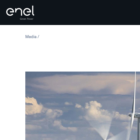
Salta al contenuto
Media
Messico: Parco eolico Dominica