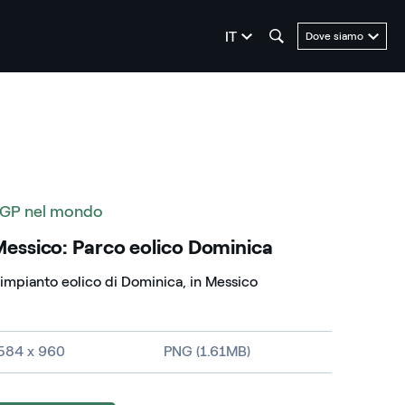
seleziona la lingua
IT
Dove siamo
GP nel mondo
essico: Parco eolico Dominica
'impianto eolico di Dominica, in Messico
imensioni dell'immagine e tipo di file
584 x 960
PNG (1.61MB)