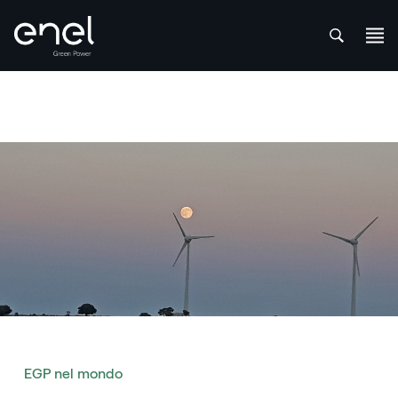
att
Salta al contenuto
EGP nel mondo