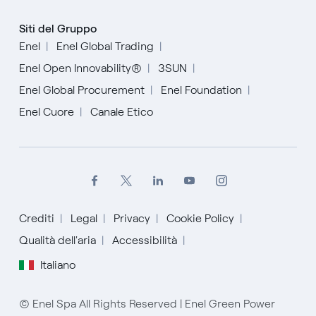
Siti del Gruppo
Enel
Enel Global Trading
Enel Open Innovability®
3SUN
Enel Global Procurement
Enel Foundation
Enel Cuore
Canale Etico
Crediti
Legal
Privacy
Cookie Policy
Qualità dell'aria
Accessibilità
English
Italiano
Español
© Enel Spa All Rights Reserved | Enel Green Power
Italiano