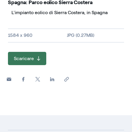
Spagna: Parco eolico Sierra Costera
L'impianto eolico di Sierra Costera, in Spagna
Dimensioni dell'immagine e tipo di file
1584 x 960
JPG (0.27MB)
Scaricare