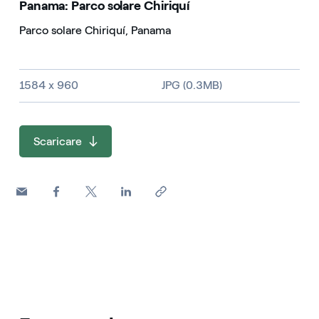
Panama: Parco solare Chiriquí
Parco solare Chiriquí, Panama
Dimensioni dell'immagine e tipo di file
1584 x 960
JPG (0.3MB)
Scaricare