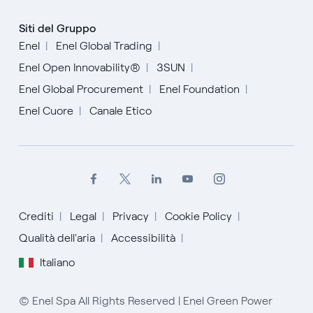
Siti del Gruppo
Enel
Enel Global Trading
Enel Open Innovability®
3SUN
Enel Global Procurement
Enel Foundation
Enel Cuore
Canale Etico
Crediti
Legal
Privacy
Cookie Policy
Qualità dell'aria
Accessibilità
English
Italiano
Español
© Enel Spa All Rights Reserved | Enel Green Power
Italiano