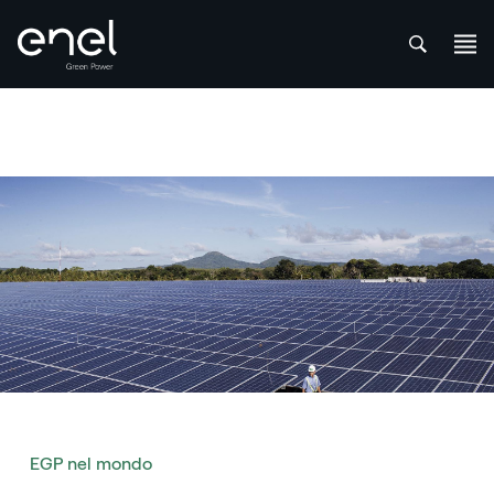
att
Salta al contenuto
EGP nel mondo