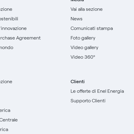
sezione
Vai alla sezione
stenibili
News
l’innovazione
Comunicati stampa
urchase Agreement
Foto gallery
 mondo
Video gallery
Video 360º
sezione
Clienti
Le offerte di Enel Energia
Supporto Clienti
erica
Centrale
rica