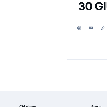
30 G
Chi siamo
Storie