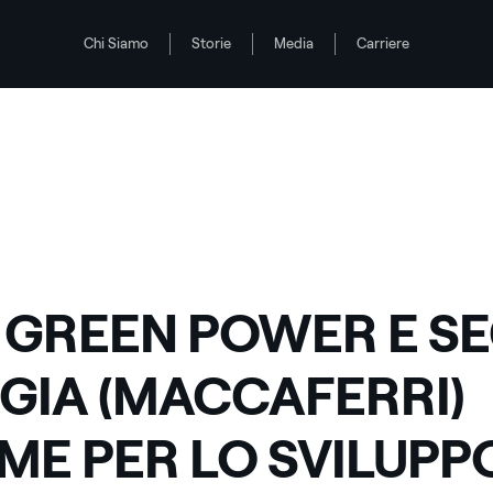
Chi Siamo
Storie
Media
Carriere
IEME PER LO SVILUPPO DI IMPIANTI A BIOMASSE DA RICONVERSIONE DI ZU
 GREEN POWER E SE
GIA (MACCAFERRI)
EME PER LO SVILUPPO