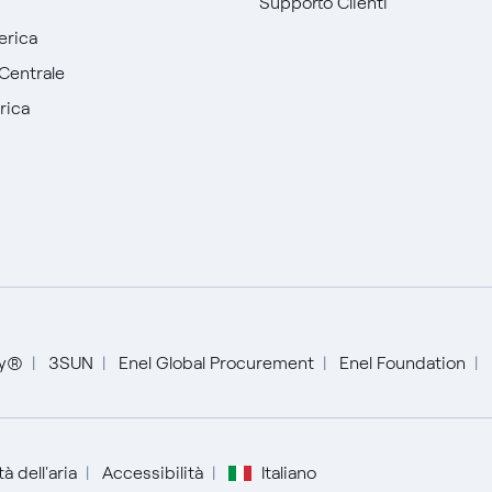
Supporto Clienti
erica
Centrale
rica
ty®
3SUN
Enel Global Procurement
Enel Foundation
Italiano
à dell'aria
Accessibilità
Italiano