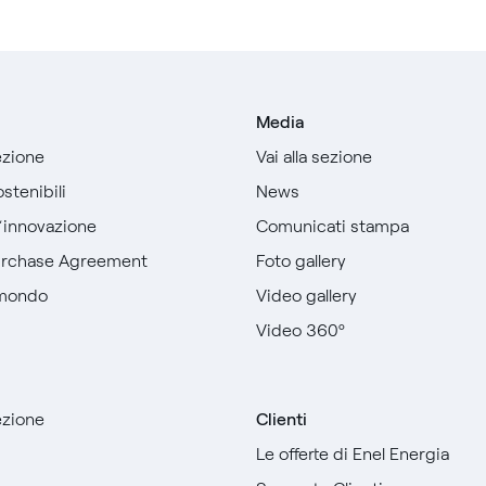
Media
sezione
Vai alla sezione
stenibili
News
l’innovazione
Comunicati stampa
urchase Agreement
Foto gallery
 mondo
Video gallery
Video 360º
sezione
Clienti
Le offerte di Enel Energia