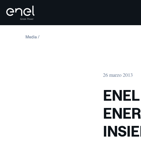
Salta al contenuto
Media
ENEL GREEN POWER E SECI ENERGIA (MACCAFERRI) INS
26 marzo 2013
ENEL
ENER
INSI