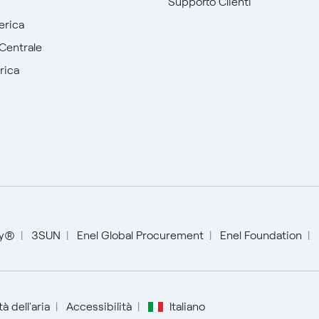
Supporto Clienti
erica
Centrale
rica
ty®
3SUN
Enel Global Procurement
Enel Foundation
Italiano
à dell'aria
Accessibilità
Italiano