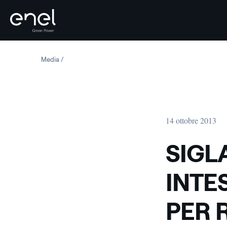
Salta al contenuto
Media
SIGLATO UN MEMORANDUM D INTESA FRA ENEL E HUA
14 ottobre 2013
SIGL
INTE
PER 