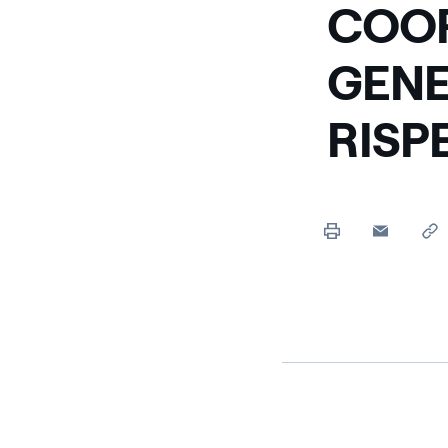
COOP
GENE
RISP