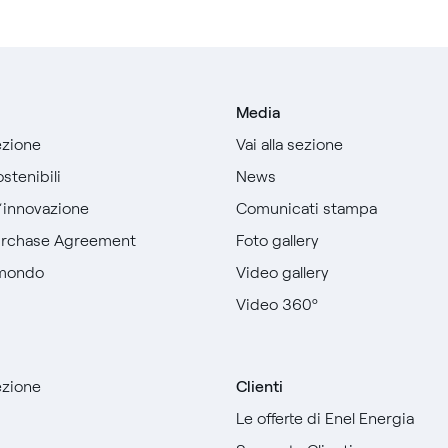
Media
sezione
Vai alla sezione
stenibili
News
l’innovazione
Comunicati stampa
urchase Agreement
Foto gallery
 mondo
Video gallery
Video 360º
sezione
Clienti
Le offerte di Enel Energia