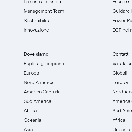
La nostra mission
Essere so
Management Team
Guidare 
Sostenibilità
Power P
Innovazione
EGP nel
Dove siamo
Contatti
Esplora gli impianti
Vai alla 
Europa
Globali
Nord America
Europa
America Centrale
Nord Am
Sud America
America 
Africa
Sud Ame
Oceania
Africa
Asia
Oceania