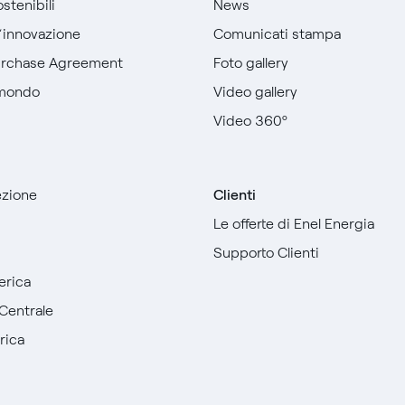
stenibili
News
l’innovazione
Comunicati stampa
urchase Agreement
Foto gallery
 mondo
Video gallery
Video 360º
sezione
Clienti
Le offerte di Enel Energia
Supporto Clienti
erica
Centrale
rica