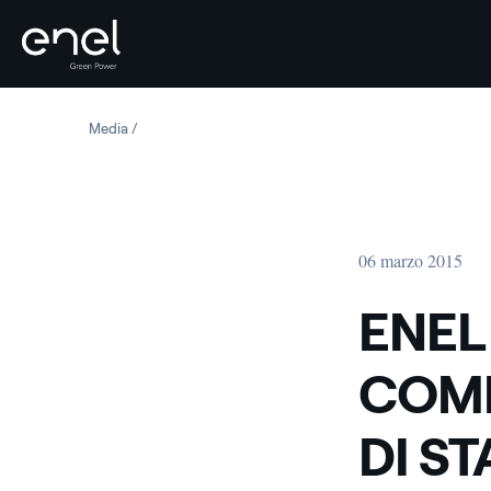
Salta al contenuto
Media
ENEL GREEN POWER: COMMENTI SU INDISCREZIONI DI
06 marzo 2015
ENEL
COMM
DI S