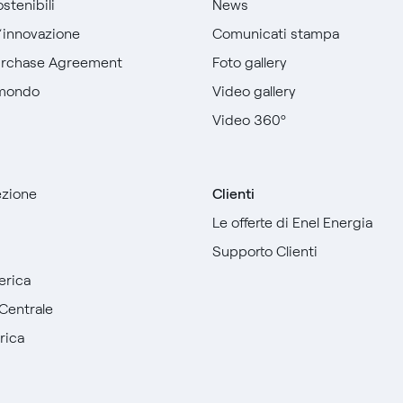
stenibili
News
l’innovazione
Comunicati stampa
urchase Agreement
Foto gallery
 mondo
Video gallery
Video 360º
sezione
Clienti
Le offerte di Enel Energia
Supporto Clienti
erica
Centrale
rica