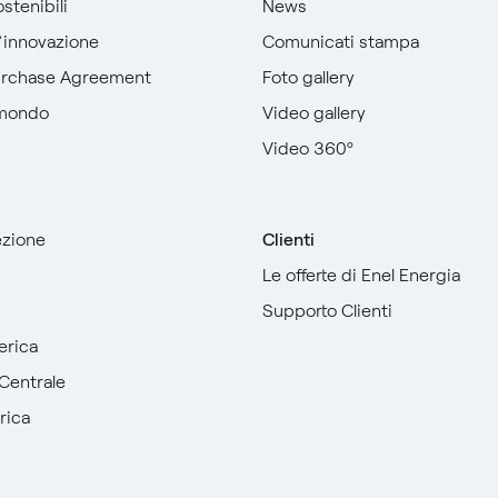
stenibili
News
l’innovazione
Comunicati stampa
urchase Agreement
Foto gallery
 mondo
Video gallery
Video 360º
sezione
Clienti
Le offerte di Enel Energia
Supporto Clienti
erica
Centrale
rica