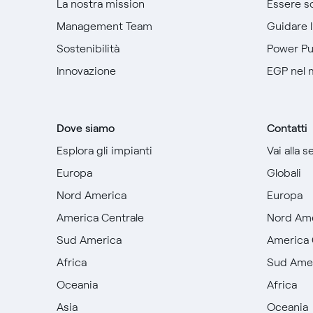
La nostra mission
Essere so
Management Team
Guidare 
Sostenibilità
Power P
Innovazione
EGP nel
Dove siamo
Contatti
Esplora gli impianti
Vai alla 
Europa
Globali
Nord America
Europa
America Centrale
Nord Am
Sud America
America 
Africa
Sud Ame
Oceania
Africa
Asia
Oceania