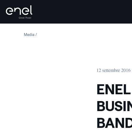
Salta al contenuto
Media
ENEL CREATA NUOVA UNITA' DI BUSINESS PER SVILU
12 settembre 2016
ENEL
BUSI
BAND