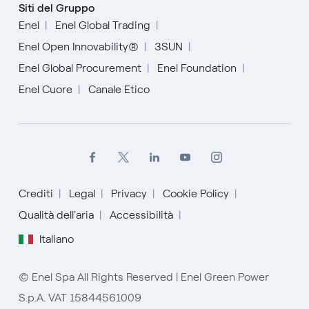
Siti del Gruppo
Enel
Enel Global Trading
Enel Open Innovability®
3SUN
Enel Global Procurement
Enel Foundation
Enel Cuore
Canale Etico
Crediti
Legal
Privacy
Cookie Policy
Inglese
Qualità dell'aria
Accessibilità
Italiano
Spagnolo
Italiano
© Enel Spa All Rights Reserved | Enel Green Power
S.p.A. VAT 15844561009
Portoghese