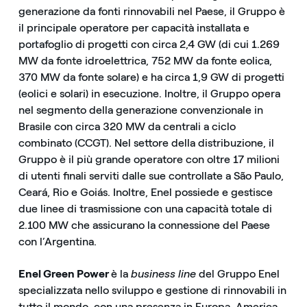
generazione da fonti rinnovabili nel Paese, il Gruppo è
il principale operatore per capacità installata e
portafoglio di progetti con circa 2,4 GW (di cui 1.269
MW da fonte idroelettrica, 752 MW da fonte eolica,
370 MW da fonte solare) e ha circa 1,9 GW di progetti
(eolici e solari) in esecuzione. Inoltre, il Gruppo opera
nel segmento della generazione convenzionale in
Brasile con circa 320 MW da centrali a ciclo
combinato (CCGT). Nel settore della distribuzione, il
Gruppo è il più grande operatore con oltre 17 milioni
di utenti finali serviti dalle sue controllate a São Paulo,
Ceará, Rio e Goiás. Inoltre, Enel possiede e gestisce
due linee di trasmissione con una capacità totale di
2.100 MW che assicurano la connessione del Paese
con l’Argentina.
Enel Green Power
è la
business line
del Gruppo Enel
specializzata nello sviluppo e gestione di rinnovabili in
tutto il mondo, con una presenza in Europa, America,