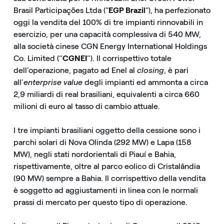
Brasil Participações Ltda ("
EGP Brazil
"), ha perfezionato
oggi la vendita del 100% di tre impianti rinnovabili in
esercizio, per una capacità complessiva di 540 MW,
alla società cinese CGN Energy International Holdings
Co. Limited (“
CGNEI
”). Il corrispettivo totale
dell’operazione, pagato ad Enel al
closing
, è pari
all’
enterprise value
degli impianti ed ammonta a circa
2,9 miliardi di real brasiliani, equivalenti a circa 660
milioni di euro al tasso di cambio attuale.
I tre impianti brasiliani oggetto della cessione sono i
parchi solari di Nova Olinda (292 MW) e Lapa (158
MW), negli stati nordorientali di Piauí e Bahia,
rispettivamente, oltre al parco eolico di Cristalândia
(90 MW) sempre a Bahia. Il corrispettivo della vendita
è soggetto ad aggiustamenti in linea con le normali
prassi di mercato per questo tipo di operazione.