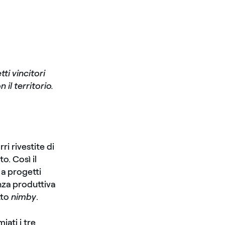
ti vincitori
 il territorio.
ri rivestite di
o. Così il
 a progetti
enza produttiva
tto
nimby
.
iati i tre