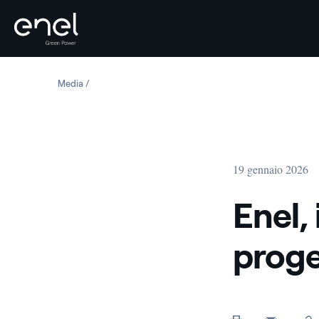
Salta al contenuto
Media
Enel, il concorso WinDesign progetta l’eolico del futuro
19 gennaio 2026
Enel,
proge