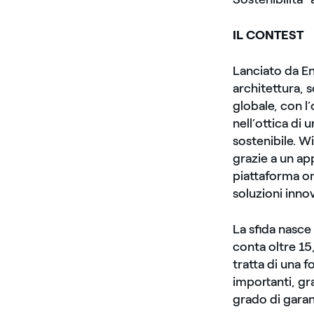
IL CONTEST
Lanciato da En
architettura, s
globale, con l’
nell’ottica di
sostenibile. W
grazie a un ap
piattaforma on
soluzioni innov
La sfida nasce 
conta oltre 15,
tratta di una f
importanti, gra
grado di garan