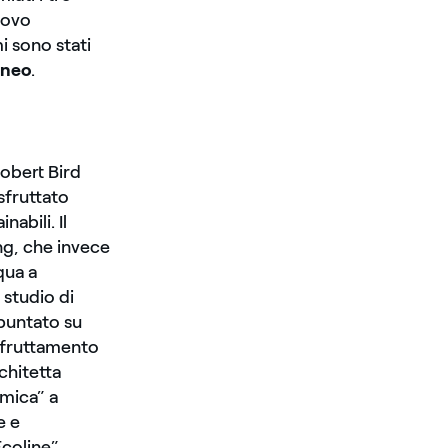
uovo
i sono stati
aneo
.
obert Bird
sfruttato
abili. Il
g, che invece
qua a
 studio di
 puntato su
 sfruttamento
rchitetta
omica” a
e e
coline”.