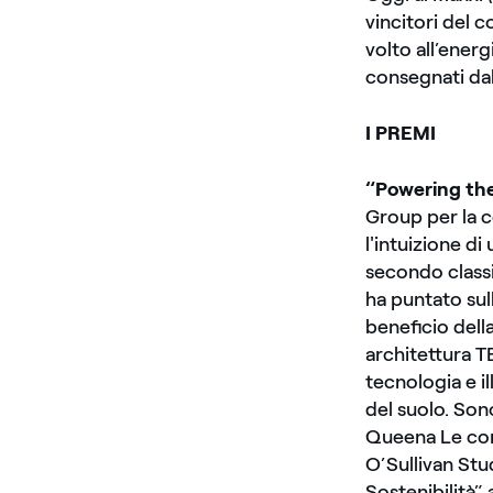
vincitori del 
volto all’energ
consegnati da
I PREMI
“Powering th
Group per la c
l'intuizione di
secondo class
ha puntato sul
beneficio dell
architettura T
tecnologia e i
del suolo. Sono
Queena Le con 
O’Sullivan Stu
Sostenibilità”