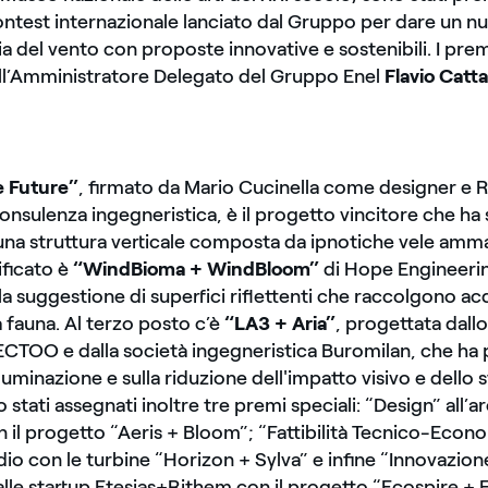
contest internazionale lanciato dal Gruppo per dare un n
ia del vento con proposte innovative e sostenibili. I prem
ll’Amministratore Delegato del Gruppo Enel
Flavio Catt
e Future”
, firmato da Mario Cucinella come designer e R
onsulenza ingegneristica, è il progetto vincitore che ha 
 una struttura verticale composta da ipnotiche vele ammain
ificato è
“WindBioma + WindBloom”
di Hope Engineerin
la suggestione di superfici riflettenti che raccolgono ac
a fauna. Al terzo posto c’è
“LA3 + Aria”
, progettata dallo
ECTOO e dalla società ingegneristica Buromilan, che ha
lluminazione e sulla riduzione dell'impatto visivo e dello
 stati assegnati inoltre tre premi speciali: “Design” all’a
il progetto “Aeris + Bloom”; “Fattibilità Tecnico-Econ
dio con le turbine “Horizon + Sylva” e infine “Innovazion
 alle startup Etesias+Rithem con il progetto “Ecospire + E