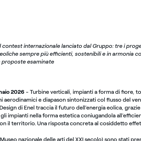
il contest internazionale lanciato dal Gruppo: tre i proget
eoliche sempre più efficienti, sostenibili e in armonia con
e proposte esaminate
naio 2026
- Turbine verticali, impianti a forma di fiore, tor
i aerodinamici e diapason sintonizzati col flusso del vent
sign di Enel traccia il futuro dell’energia eolica, grazie
gli impianti nella forma estetica coniugandola all’effici
on il territorio. Una risposta concreta al cosiddetto effe
Museo nazionale delle arti del XXI secolo) sono stati prem