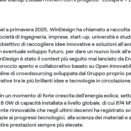
el a primavera 2025, WinDesign ha chiamato a raccolta 
ocietà di ingegneria, imprese, start-up, università e stude
obiettivo di raccogliere idee innovative e soluzioni all’a
 un eventuale sviluppo futuro, per dare un nuovo look all’
inDesign è stato il contest più seguito mai lanciato da E
proccio aperto e collaborativo basato su
Open Innovabi
line di crowdsourcing sviluppata dal Gruppo proprio per
ative tra le più brillanti idee e tecnologie in circolazione
in un momento di forte crescita dell’energia eolica, setto
8 GW di capacità installata a livello globale, di cui 874 MW
onte rinnovabile che negli ultimi decenni ha registrato sv
zie ai progressi tecnologici, alla scienza dei materiali e a
tire prestazioni sempre più elevate.