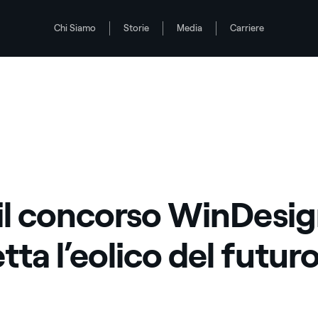
Chi Siamo
Storie
Media
Carriere
 il concorso WinDesi
tta l’eolico del futur