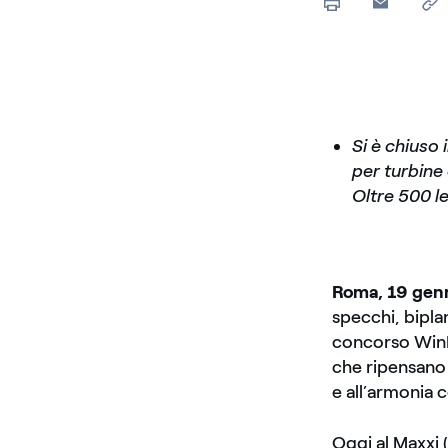
Si è chiuso 
per turbine 
Oltre 500 l
Roma, 19 gen
specchi, biplan
concorso WinDe
che ripensano 
e all’armonia c
Oggi al Maxxi (