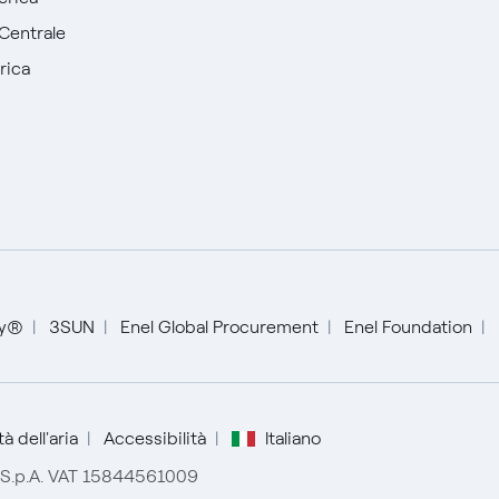
Centrale
rica
English
Español
ty®
3SUN
Enel Global Procurement
Enel Foundation
Italiano
Portugués (BR)
à dell'aria
Accessibilità
Italiano
r S.p.A. VAT 15844561009