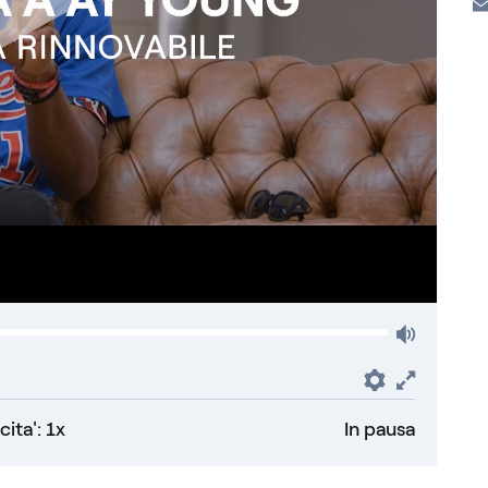
Volum
Preferenz
Fullsc
cita': 1x
In pausa