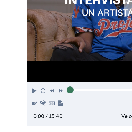
Riproduci
Torna
Indietro
Avanti
all'inizio
Piu'
Piu'
Nascondi
Mostra
lento
veloce
sottotitoli
trascrizione
0:00
/ 15:40
Velo