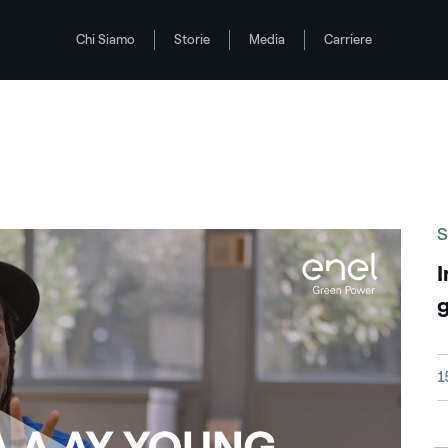
Chi Siamo
Storie
Media
Carriere
i SDGs dell'ONU
S
I
g
V
1