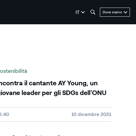
seleziona la lingua
IT
Dove siamo
ostenibilità
ncontra il cantante AY Young, un
iovane leader per gli SDGs dell'ONU
ideo size, duration and file type
5:40
10 dicembre 2021