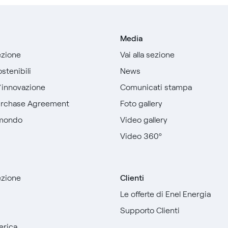
Media
sezione
Vai alla sezione
stenibili
News
l’innovazione
Comunicati stampa
urchase Agreement
Foto gallery
 mondo
Video gallery
Video 360º
sezione
Clienti
Le offerte di Enel Energia
Supporto Clienti
erica