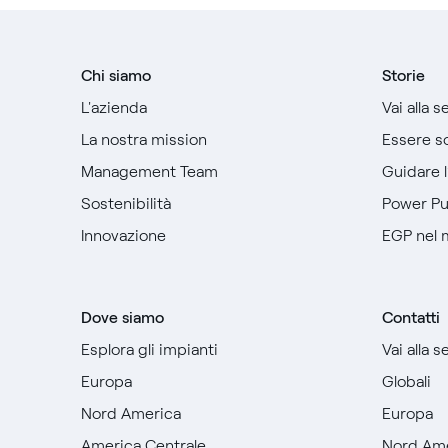
Chi siamo
Storie
L'azienda
Vai alla 
La nostra mission
Essere so
Management Team
Guidare 
Sostenibilità
Power P
Innovazione
EGP nel
Dove siamo
Contatti
Esplora gli impianti
Vai alla 
Europa
Globali
Nord America
Europa
America Centrale
Nord Am