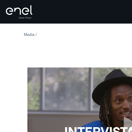
Salta al contenuto
Media
Incontra il cantante AY Young, un giovane leader per gl